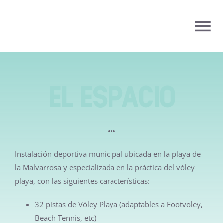
Saltar
al
To
contenido
Nav
BEACHBOL
El espacio
INSTALACIÓN
MUNICIPAL
TORNEOS
Instalación deportiva municipal ubicada en la playa de
COMPETICIÓN
la Malvarrosa y especializada en la práctica del vóley
playa, con las siguientes características:
ESCUELA
32 pistas de Vóley Playa (adaptables a Footvoley,
Beach Tennis, etc)